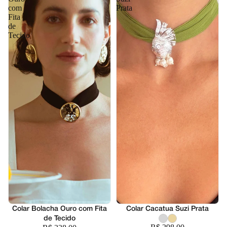
com
Prata
Fita
de
Tecido
Colar Bolacha Ouro com Fita
Colar Cacatua Suzi Prata
de Tecido