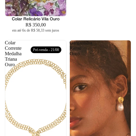
Colar Relicário Vila Ouro
R$ 350,00
em até 6x de R$ 58,33 sem juros
Colar
Gargantilha
Corrente
Ritmo
Pré-venda - 21/08
Medalha
Ouro
Triana
Ouro