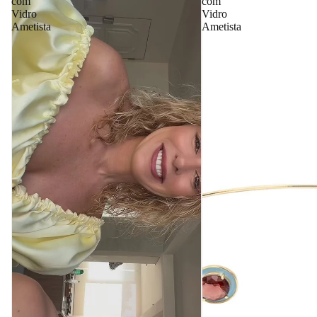
com
com
Vidro
Vidro
Ametista
Ametista