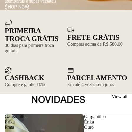
atemporais e super versáteis
SHOP NOW
PRIMEIRA
FRETE GRÁTIS
TROCA GRÁTIS
Compras acima de R$ 580,00
30 dias para primeira troca
gratuita
CASHBACK
PARCELAMENTO
Compre e ganhe 10%
Em até 4 vezes sem juros
View all
NOVIDADES
Gargantilha
Gargantilha
Érika
Érika
Prata
Ouro