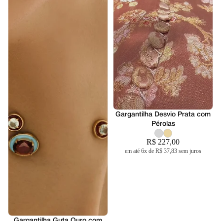
Lançamento
Gargantilha Desvio Prata com
Pérolas
R$ 227,00
em até 6x de R$ 37,83 sem juros
Lançamento
Gargantilha Guta Ouro com