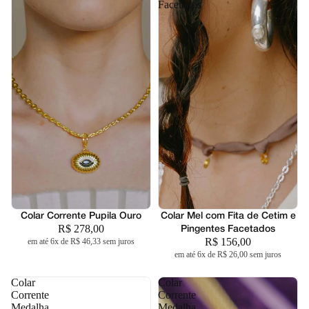
Facetados
Colar Corrente Pupila Ouro
Colar Mel com Fita de Cetim e
R$ 278,00
Pingentes Facetados
R$ 156,00
em até 6x de R$ 46,33 sem juros
em até 6x de R$ 26,00 sem juros
Colar
Colar
Corrente
Corrente
Medalha
Medalha