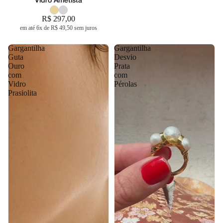
Vidro Ametista
R$ 297,00
em até 6x de R$ 49,50 sem juros
Gargantilha
Gargantilha
Guta
Desvio
Ouro
Prata
com
com
Vidro
Pérolas
Prasiolita