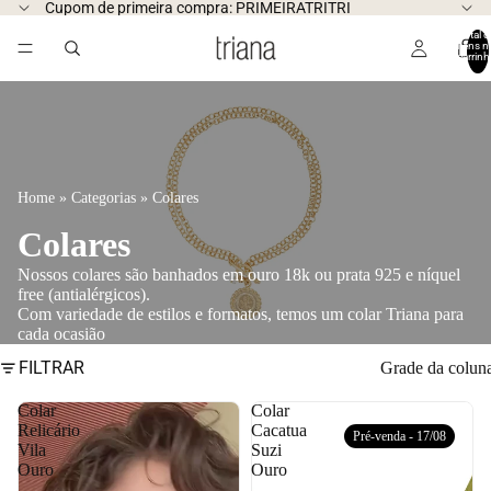
Cupom de primeira compra: PRIMEIRATRITRI
Total d
itens n
carrinh
0
Home
Categorias
Colares
Colares
Nossos colares são banhados em ouro 18k ou prata 925 e níquel
free (antialérgicos).
Com variedade de estilos e formatos, temos um colar Triana para
cada ocasião
FILTRAR
Grade da colun
Colar
Colar
Relicário
Cacatua
Pré-venda - 17/08
Vila
Suzi
Ouro
Ouro