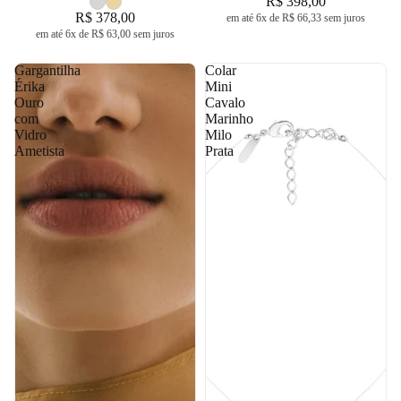
R$ 398,00
R$ 378,00
em até 6x de R$ 66,33 sem juros
em até 6x de R$ 63,00 sem juros
Gargantilha
Colar
Érika
Mini
Ouro
Cavalo
com
Marinho
Vidro
Milo
Ametista
Prata