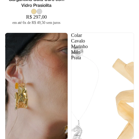
Vidro Prasiolita
R$ 297,00
em até 6x de R$ 49,50 sem juros
Gargantilha
Colar
Borda
Cavalo
Ouro
Marinho
Milo
Prata