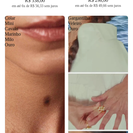
R$ 298,00
R$ 338,00
em até 6x de R$ 49,66 sem juros
em até 6x de R$ 56,33 sem juros
Colar
Gargantilha
Mini
Veleiro
Cavalo
Ouro
Marinho
Milo
Ouro