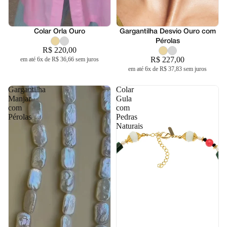
Colar Orla Ouro
Lançamento
Gargantilha Desvio Ouro com
Pérolas
R$ 220,00
R$ 227,00
em até 6x de R$ 36,66 sem juros
em até 6x de R$ 37,83 sem juros
Gargantilha
Colar
Manjar
Gula
com
com
Pérolas
Pedras
Naturais